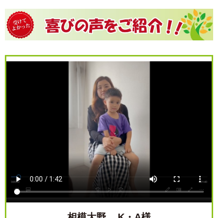
相模大野 K・A様