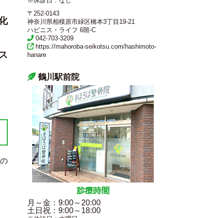
※休診日：なし
〒252-0143
化
神奈川県相模原市緑区橋本3丁目19-21
ハピニス・ライフ 6階-C
042-703-3209
https://mahoroba-seikotsu.com/hashimoto-
ス
hanare
鶴川駅前院
の
診療時間
月～金
：9:00～20:00
土日祝
：9:00～18:00