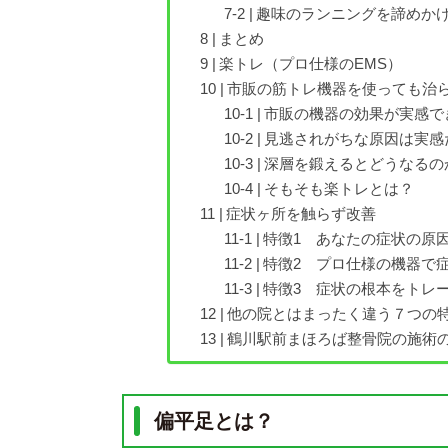
趣味のランニングを諦めかけ
まとめ
楽トレ（プロ仕様のEMS）
市販の筋トレ機器を使っても治
市販の機器の効果が実感で
見逃されがちな原因は実感
深層を鍛えるとどうなるの
そもそも楽トレとは？
症状ヶ所を触らず改善
特徴1 あなたの症状の原
特徴2 プロ仕様の機器で
特徴3 症状の根本をトレ
他の院とはまったく違う７つの
鶴川駅前まほろば整骨院の施術
偏平足とは？