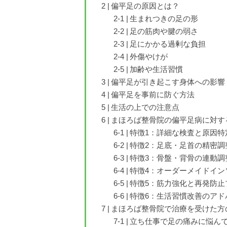
偏平足の原因とは？
生まれつきの足の形
足の筋肉や腱の弱さ
足にかかる過剰な負担
外傷やけが
加齢や生活習慣
偏平足が引き起こす身体への影響
偏平足を事前に防ぐ方法
生活の上での注意点
まほろば整骨院の偏平足病に対す
特徴1：詳細な検査と原因特
特徴2：足底・足首の精密調
特徴3：骨盤・背骨の連動調
特徴4：オーダーメイドイン
特徴5：筋力強化と再発防止
特徴6：生活習慣改善のアド
まほろば整骨院で治療を受けた方
立ち仕事で足の痛みに悩んで