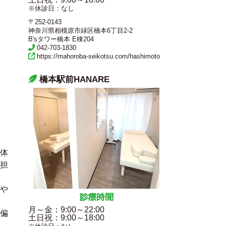
※休診日：なし
〒252-0143
神奈川県相模原市緑区橋本6丁目2-2
B'sタワー橋本 E棟204
042-703-1830
https://mahoroba-seikotsu.com/hashimoto
橋本駅前HANARE
体
担
や
診療時間
月～金
：9:00～22:00
偏
土日祝
：9:00～18:00