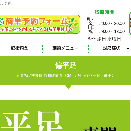
たします。
診療時間
月～
金
：9:00～20:00
土日
祝
：9:00～18:00
※休診日:水曜日
施術料金
施術メニュー
対応症状
手・指の対応症状
その他の対応症状
症状一覧で見る
腰の対応症状
脚の対応症状
首の対応症状
肩の対応症状
頭の対応症状
交通事故
偏平足
まほろば整骨院-鶴川駅前院HOME
›
対応症状一覧
›
偏平足