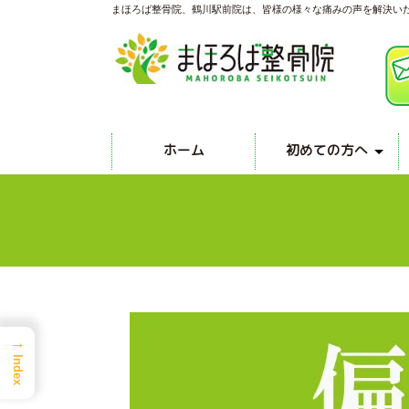
まほろば整骨院、鶴川駅前院は、皆様の様々な痛みの声を解決い
ホーム
初めての方へ
院内設備のご案内
スタッフ紹介
アクセス
→
Index