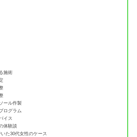
る施術
定
整
整
ソール作製
プログラム
バイス
の体験談
いた30代女性のケース