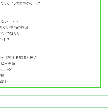
ていた40代男性のケース
らない・・・
きない本当の原因
だけではない
か！？
因を追究する知識と技術
症状再発防止
ーニング
特徴
の流れ