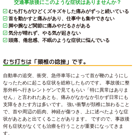
交通事故後にこのような症状はありませんか？
むち打ちがひどくズキズキした痛みがずっと続いている
首を動かすと痛みがあり、仕事中も集中できない
脚や腕など関節に痛みやだるさがある
気分が晴れず、やる気が起きない
頭痛、倦怠感、不眠のような症状に悩んでいる
むち打ちは「頚椎の捻挫」です。
自動車の追突、衝突、急停車等によって首が鞭のようにし
なったために起こる症状を総称したものです。 事故後に整
形外科へ行きレントゲンで見てもらい「特に異常はありま
せん」と言われたあとも、痛みがなかなか引かず日常にも
支障をきたす方は多いです。 強い衝撃が頚椎に加わること
で、首や周辺の筋肉、神経が傷つき、上に述べたような症
状があとあと出てくることがあります。 ですので、事故後
何も症状がなくても治療を行うことが重要になってきま
す。