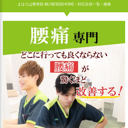
まほろば整骨院-鶴川駅前院HOME
›
対応症状一覧
›
腰痛