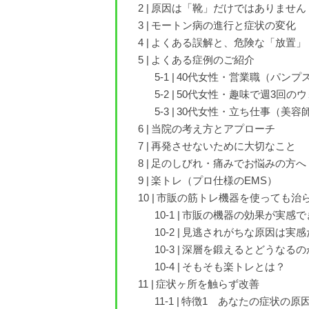
原因は「靴」だけではありません
モートン病の進行と症状の変化
よくある誤解と、危険な「放置」
よくある症例のご紹介
40代女性・営業職（パンプ
50代女性・趣味で週3回の
30代女性・立ち仕事（美容
当院の考え方とアプローチ
再発させないために大切なこと
足のしびれ・痛みでお悩みの方へ
楽トレ（プロ仕様のEMS）
市販の筋トレ機器を使っても治
市販の機器の効果が実感で
見逃されがちな原因は実感
深層を鍛えるとどうなるの
そもそも楽トレとは？
症状ヶ所を触らず改善
特徴1 あなたの症状の原