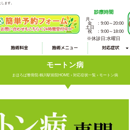
たします。
診療時間
月～
金
：9:00～20:00
土日
祝
：9:00～18:00
※休診日:水曜日
施術料金
施術メニュー
対応症状
手・指の対応症状
その他の対応症状
症状一覧で見る
腰の対応症状
脚の対応症状
首の対応症状
肩の対応症状
頭の対応症状
交通事故
モートン病
まほろば整骨院-鶴川駅前院HOME
›
対応症状一覧
›
モートン病