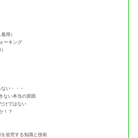
ス着用）
ウォーキング
師）
らない・・・
きない本当の原因
だけではない
か！？
因を追究する知識と技術