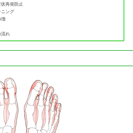
症状再発防止
ーニング
特徴
の流れ