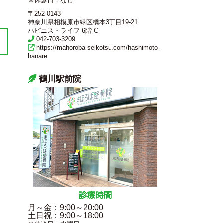
※休診日：なし
〒252-0143
神奈川県相模原市緑区橋本3丁目19-21
ハピニス・ライフ 6階-C
042-703-3209
https://mahoroba-seikotsu.com/hashimoto-
hanare
鶴川駅前院
診療時間
月～金
：9:00～20:00
土日祝
：9:00～18:00