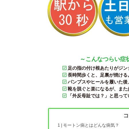
～こんなつらい症
足の指の付け根あたりがジン
長時間歩くと、足裏が焼ける
パンプスやヒールを履いた後
靴を脱ぐと楽になるが、また
「外反母趾では？」と思って
コ
モートン病とはどんな病気？