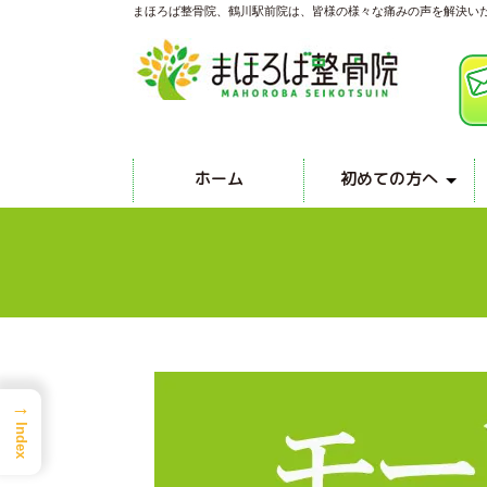
まほろば整骨院、鶴川駅前院は、皆様の様々な痛みの声を解決い
ホーム
初めての方へ
院内設備のご案内
スタッフ紹介
アクセス
→
Index