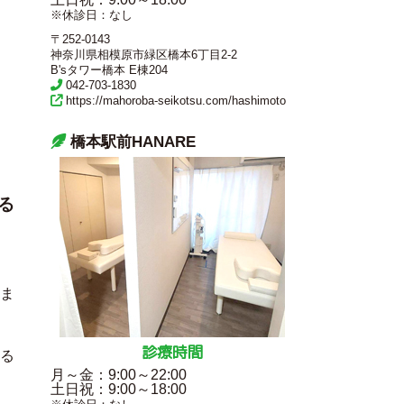
※休診日：なし
〒252-0143
神奈川県相模原市緑区橋本6丁目2-2
B'sタワー橋本 E棟204
042-703-1830
https://mahoroba-seikotsu.com/hashimoto
橋本駅前HANARE
る
。
ま
診療時間
れる
月～金
：9:00～22:00
土日祝
：9:00～18:00