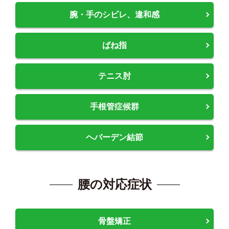
腕・手のシビレ、違和感
ばね指
テニス肘
手根管症候群
ヘバーデン結節
腰の対応症状
骨盤矯正