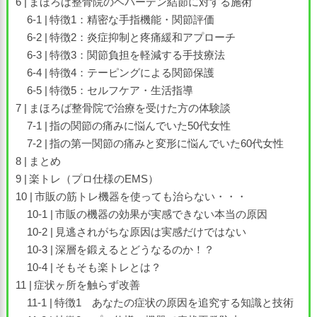
まほろば整骨院のヘバーデン結節に対する施術
特徴1：精密な手指機能・関節評価
特徴2：炎症抑制と疼痛緩和アプローチ
特徴3：関節負担を軽減する手技療法
特徴4：テーピングによる関節保護
特徴5：セルフケア・生活指導
まほろば整骨院で治療を受けた方の体験談
指の関節の痛みに悩んでいた50代女性
指の第一関節の痛みと変形に悩んでいた60代女性
まとめ
楽トレ（プロ仕様のEMS）
市販の筋トレ機器を使っても治らない・・・
市販の機器の効果が実感できない本当の原因
見逃されがちな原因は実感だけではない
深層を鍛えるとどうなるのか！？
そもそも楽トレとは？
症状ヶ所を触らず改善
特徴1 あなたの症状の原因を追究する知識と技術