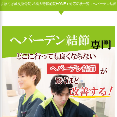
まほろば鍼灸整骨院-相模大野駅前院HOME
›
対応症状一覧
›
ヘバーデン結節