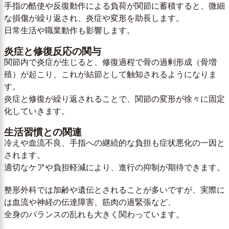
手指の酷使や反復動作による負荷が関節に蓄積すると、微細
な損傷が繰り返され、炎症や変形を助長します。
日常生活や職業動作も影響します。
炎症と修復反応の関与
関節内で炎症が生じると、修復過程で骨の過剰形成（骨増
殖）が起こり、これが結節として触知されるようになりま
す。
炎症と修復が繰り返されることで、関節の変形が徐々に固定
化していきます。
生活習慣との関連
冷えや血流不良、手指への継続的な負担も症状悪化の一因と
されます。
適切なケアや負担軽減により、進行の抑制が期待できます。
整形外科では加齢や遺伝とされることが多いですが、実際に
は血流や神経の伝達障害、筋肉の過緊張など、
全身のバランスの乱れも大きく関わっています。