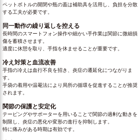
ペットボトルの開閉や瓶の蓋は補助具を活用し、負担を分散
する工夫が必要です。
同一動作の繰り返しを控える
長時間のスマートフォン操作や細かい手作業は関節に微細損
傷を蓄積させます。
適度に休憩を取り、手指を休ませることが重要です。
冷え対策と血流改善
手指の冷えは血行不良を招き、炎症の遷延化につながりま
す。
手袋の着用や温罨法により局所の循環を促進することが推奨
されます。
関節の保護と安定化
テーピングやサポーターを用いることで関節の過剰な動きを
制限し、炎症の悪化や変形の進行を抑制します。
特に痛みがある時期は有効です。