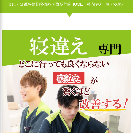
まほろば鍼灸整骨院-相模大野駅前院HOME
›
対応症状一覧
›
寝違え