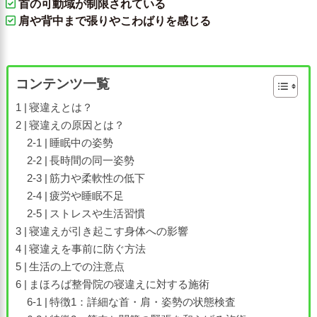
首の可動域が制限されている
肩や背中まで張りやこわばりを感じる
コンテンツ一覧
寝違えとは？
寝違えの原因とは？
睡眠中の姿勢
長時間の同一姿勢
筋力や柔軟性の低下
疲労や睡眠不足
ストレスや生活習慣
寝違えが引き起こす身体への影響
寝違えを事前に防ぐ方法
生活の上での注意点
まほろば整骨院の寝違えに対する施術
特徴1：詳細な首・肩・姿勢の状態検査