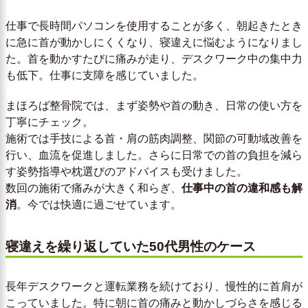
仕事で長時間パソコンを使用することが多く、朝起きたとき
に急に首が動かしにくくなり、寝違えに悩むようになりまし
た。首を動かすたびに痛みが走り、デスクワーク中の集中力
も低下。仕事に支障を感じていました。
まほろば整骨院では、まず姿勢や首の動き、日常の使い方を
丁寧にチェック。
施術では手技による首・肩の筋肉調整、関節の可動域改善を
行い、血流を促進しました。さらに日常での首の負担を減ら
す姿勢指導や枕選びのアドバイスも受けました。
数回の施術で痛みが大きく和らぎ、
仕事中の首の違和感も解
消
。今では快適に過ごせています。
寝違えを繰り返していた50代男性のケース
長年デスクワークと運転業務を続けており、慢性的に首肩が
こっていました。特に朝に首の痛みと動かしづらさを感じる