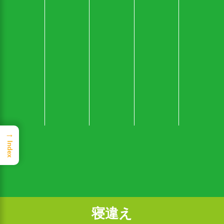
→
Index
寝違え